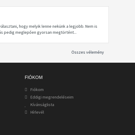
 választani, hogy melyik lenne nekünk a legjobb. Nem is
zás pedig meglepően gyorsan megtörtént...
Összes vélemény
FIÓKOM
Fiókom
Eddigi megrendeléseim
Kívánságlista
Hírlevél