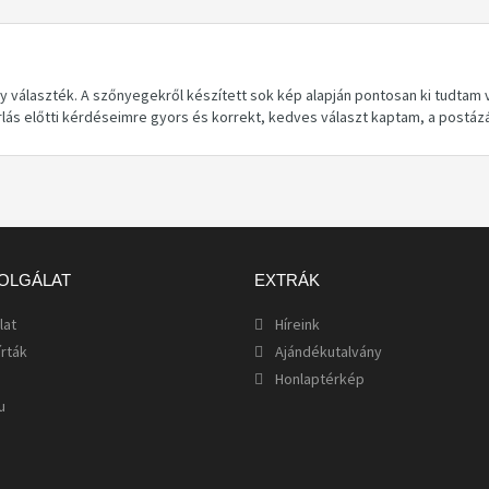
nagy választék. A szőnyegekről készített sok kép alapján pontosan ki tudtam
lás előtti kérdéseimre gyors és korrekt, kedves választ kaptam, a postá
OLGÁLAT
EXTRÁK
lat
Híreink
írták
Ajándékutalvány
Honlaptérkép
u