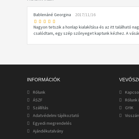
Bablenáné Georgina
2017/11/16
Nagyon tetszik a honlap kialakítása és az itt található 
csalódtam, egy szép szőnyeget kaptunk kézhez. A vásár
INFORMÁCIÓK
VEVŐSZ
Rólunk
Kapcso
ÁSZF
Rólunk 
Szállítás
GYIK
Adatvédelmi tájékoztató
Visszár
Egyedi megrendelés
Ajándékutalvány