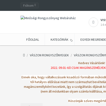
Fiókom
VIS
14 
FŐOLDAL
KATEGÓRIÁK
EGYEDI MEGRENDE
VÁSZON RONGYSZŐNYEGEK
VÁSZON RONGYSZŐNYEG
Kedves Vásárlóink!
2022. 09.01-től CSAK MAGÁNSZEMÉLYEK
Ennek oka, hogy vállalkozásunk kisadózó formában működik, í
től hatályos
előírásai miatt nem származhat bevételün
magánszemélyként kezelünk, így a szolgáltatás díjának
k
(nem áll módunkban olyam számla kiállítása, 
Köszönjük szíves megérté