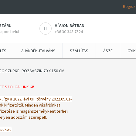
Regisz
SZÁRU
HÍVJON BÁTRAN!
napon belül
+36 30 343 7524
LÉS
AJÁNDÉKUTALVÁNY
SZÁLLÍTÁS
ÁSZF
GYIK
 SZÜRKE, RÓZSASZÍN 70 X 150 CM
ET SZOLGÁLUNK KI!
gy a 2022. évi XIII. törvény 2022.09.01-
k kifizetőtől.
Minden vásárlónkat
ifizetése is magánszemélyként terheli
melyen adószám szerepel).
süket!