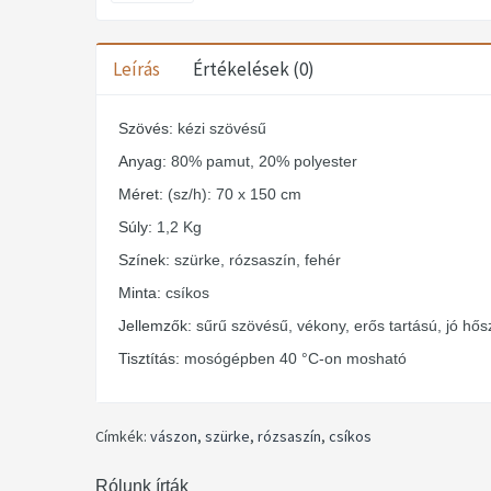
Leírás
Értékelések (0)
Szövés:
kézi szövésű
Anyag:
80% pamut, 20% polyester
Méret:
(sz/h): 70 x 150 cm
Súly:
1,2 Kg
Színek:
szürke, rózsaszín, fehér
Minta:
csíkos
Jellemzők:
sűrű szövésű, vékony, erős tartású, jó hős
Tisztítás:
mosógépben 40 °C-on mosható
Címkék:
vászon
,
szürke
,
rózsaszín
,
csíkos
Rólunk írták