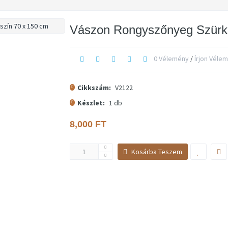
Vászon Rongyszőnyeg Szürk
0 Vélemény
/
Írjon Véle
Cikkszám:
V2122
Készlet:
1
db
8,000 FT
Kosárba Teszem