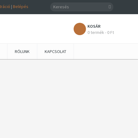
tráció
|
Belépés
KOSÁR
0 termék - 0 Ft
RÓLUNK
KAPCSOLAT