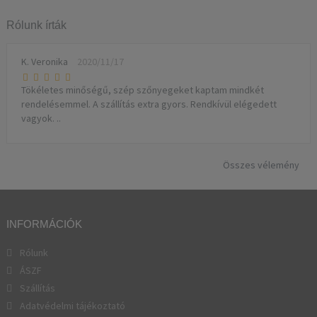
Rólunk írták
K. Veronika
2020/11/17
Tökéletes minőségű, szép szőnyegeket kaptam mindkét
rendelésemmel. A szállítás extra gyors. Rendkívül elégedett
vagyok. ..
Összes vélemény
INFORMÁCIÓK
Rólunk
ÁSZF
Szállítás
Adatvédelmi tájékoztató