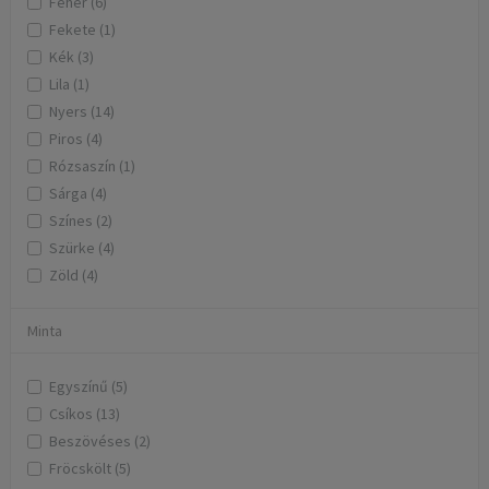
Fehér (6)
Fekete (1)
Kék (3)
Lila (1)
Nyers (14)
Piros (4)
Rózsaszín (1)
Sárga (4)
Színes (2)
Szürke (4)
Zöld (4)
Minta
Egyszínű (5)
Csíkos (13)
Beszövéses (2)
Fröcskölt (5)