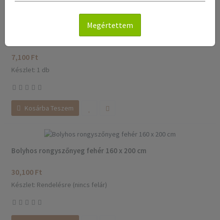
Megértettem
Bolyhos rongyszőnyeg lila, fehér, piros 75 x 100 cm
7,100 Ft
Készlet: 1 db
Kosárba Teszem
Bolyhos rongyszőnyeg fehér 160 x 200 cm
30,100 Ft
Készlet: Rendelésre (nincs felár)