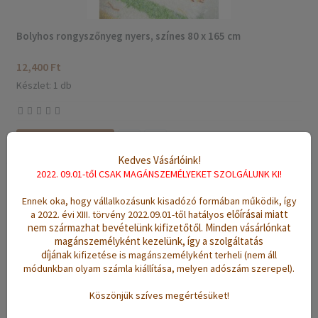
Bolyhos rongyszőnyeg nyers, színes 80 x 165 cm
12,400 Ft
Készlet: 1 db
Kosárba Teszem
Kedves Vásárlóink!
2022. 09.01-től CSAK MAGÁNSZEMÉLYEKET SZOLGÁLUNK KI!
Ennek oka, hogy vállalkozásunk kisadózó formában működik, így
Bolyhos rongyszőnyeg barna 75 x 150 cm
előírásai miatt
a 2022. évi XIII. törvény 2022.09.01-től hatályos
nem származhat bevételünk kifizetőtől.
Minden vásárlónkat
10,600 Ft
magánszemélyként kezelünk, így a szolgáltatás
Készlet: 1 db
díjának
kifizetése is magánszemélyként terheli (nem áll
módunkban olyam számla kiállítása, melyen adószám szerepel).
Köszönjük szíves megértésüket!
Kosárba Teszem