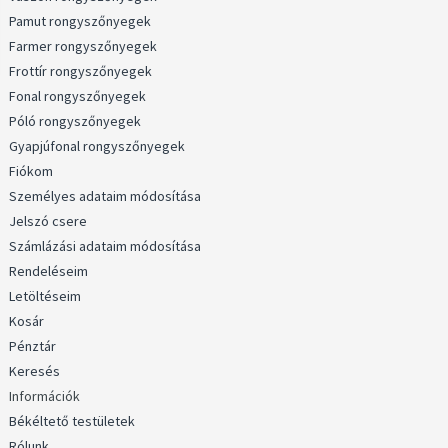
Pamut rongyszőnyegek
Farmer rongyszőnyegek
Frottír rongyszőnyegek
Fonal rongyszőnyegek
Póló rongyszőnyegek
Gyapjúfonal rongyszőnyegek
Fiókom
Személyes adataim módosítása
Jelszó csere
Számlázási adataim módosítása
Rendeléseim
Letöltéseim
Kosár
Pénztár
Keresés
Információk
Békéltető testületek
Rólunk