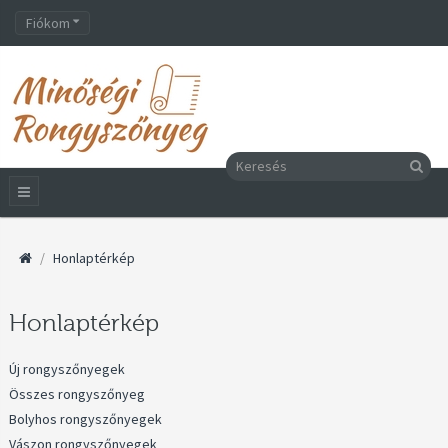
Fiókom
Honlaptérkép
Honlaptérkép
Új rongyszőnyegek
Összes rongyszőnyeg
Bolyhos rongyszőnyegek
Vászon rongyszőnyegek