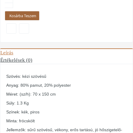
Kosárba Teszem
Leírás
Értékelések (0)
Szövés:
kézi szövésű
Anyag:
80% pamut, 20% polyester
Méret:
(sz/h): 70 x 150 cm
Súly:
1.3 Kg
Színek:
kék, piros
Minta:
fröcskölt
Jellemzők:
sűrű szövésű, vékony, erős tartású, jó hőszigetelő-