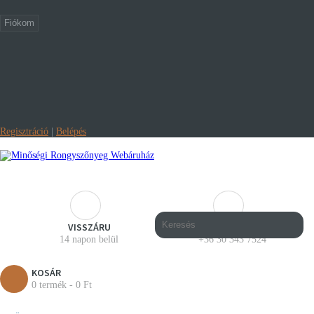
Fiókom
Regisztráció
|
Belépés
VISSZÁRU
HÍVJON BÁTRAN!
14 napon belül
+36 30 343 7524
KOSÁR
0 termék - 0 Ft