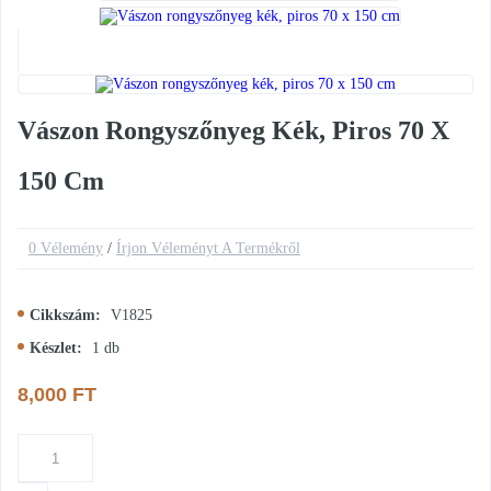
Vászon Rongyszőnyeg Kék, Piros 70 X
150 Cm
0 Vélemény
/
Írjon Véleményt A Termékről
Cikkszám:
V1825
Készlet:
1
db
8,000 FT