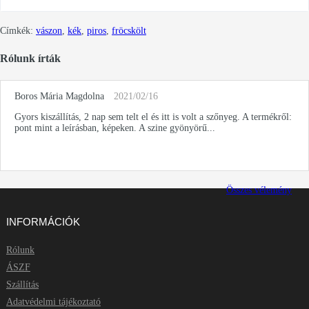
Címkék:
vászon
,
kék
,
piros
,
fröcskölt
Rólunk írták
Boros Mária Magdolna
2021/02/16
Gyors kiszállítás, 2 nap sem telt el és itt is volt a szőnyeg. A termékről:
pont mint a leírásban, képeken. A szine gyönyörű...
Összes vélemény
INFORMÁCIÓK
Rólunk
ÁSZF
Szállítás
Adatvédelmi tájékoztató