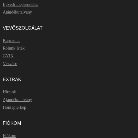
Egyedi megrendelés
Ajándékutalvány
VEVŐSZOLGÁLAT
Kapcsolat
Rólunk írták
GYIK
Visszáru
EXTRÁK
Híreink
Ajándékutalvány
Honlaptérkép
FIÓKOM
Fiókom