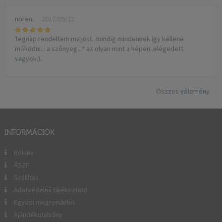
noren..
2017/09/22
Tegnap rendeltem ma jött.. mindig mindennek így kellene
működni... a szőnyeg...? az olyan mint a képen..elégedett
vagyok:)..
Összes vélemény
INFORMÁCIÓK
Rólunk
ÁSZF
Szállítás
Adatvédelmi tájékoztató
Egyedi megrendelés
Ajándékutalvány