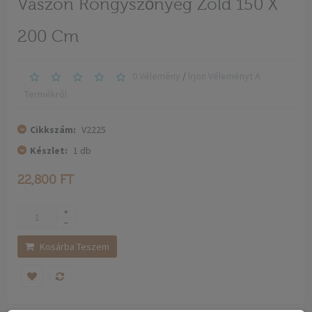
Vászon Rongyszőnyeg Zöld 150 X
200 Cm
0 Vélemény
/
Írjon Véleményt A
Termékről
Cikkszám:
V2225
Készlet:
1
db
22,800 FT
Kosárba Teszem