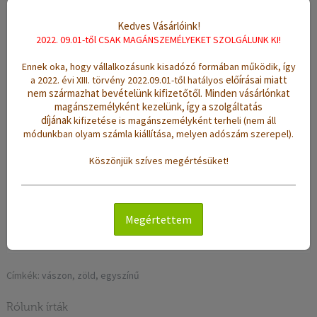
Leírás
Értékelések (0)
Kedves Vásárlóink!
2022. 09.01-től CSAK MAGÁNSZEMÉLYEKET SZOLGÁLUNK KI!
Szövés:
kézi szövésű
Ennek oka, hogy vállalkozásunk kisadózó formában működik, így
előírásai miatt
a 2022. évi XIII. törvény 2022.09.01-től hatályos
Anyag:
80% pamut, 20% polyester
nem származhat bevételünk kifizetőtől.
Minden vásárlónkat
Méret:
(sz/h): 150 x 200 cm
magánszemélyként kezelünk, így a szolgáltatás
díjának
kifizetése is magánszemélyként terheli (nem áll
Súly:
2,5 Kg
módunkban olyam számla kiállítása, melyen adószám szerepel).
Színek:
zöld
Köszönjük szíves megértésüket!
Minta:
egyszínű
Jellemzők:
sűrű szövésű, vékony, erős tartású, jó
hőszigetelő- és nedvszívó hatású, könnyen tisztítható
Megértettem
Tisztítás:
mosógépben 40 °C-on mosható
Címkék:
vászon
,
zöld
,
egyszínű
Rólunk írták