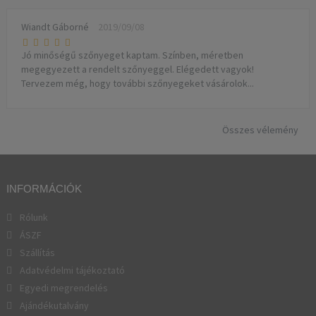
Wiandt Gáborné
2019/09/08
Jó minőségű szőnyeget kaptam. Színben, méretben
megegyezett a rendelt szőnyeggel. Elégedett vagyok!
Tervezem még, hogy további szőnyegeket vásárolok...
Összes vélemény
INFORMÁCIÓK
Rólunk
ÁSZF
Szállítás
Adatvédelmi tájékoztató
Egyedi megrendelés
Ajándékutalvány