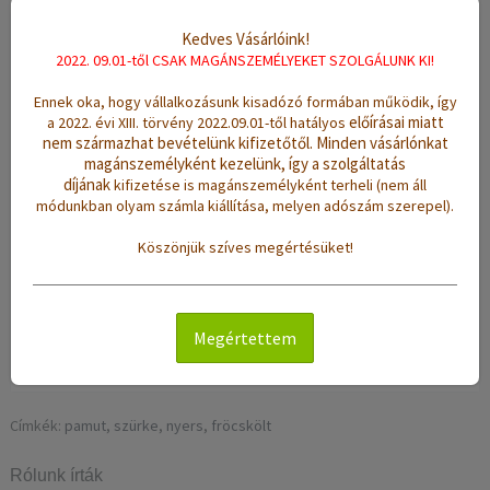
Leírás
Értékelések (0)
Kedves Vásárlóink!
2022. 09.01-től CSAK MAGÁNSZEMÉLYEKET SZOLGÁLUNK KI!
Szövés:
kézi szövésű
Ennek oka, hogy vállalkozásunk kisadózó formában működik, így
előírásai miatt
a 2022. évi XIII. törvény 2022.09.01-től hatályos
Anyag:
90% pamut, 10% polyester
nem származhat bevételünk kifizetőtől.
Minden vásárlónkat
magánszemélyként kezelünk, így a szolgáltatás
Méret:
(sz/h): 70 x 125 cm
díjának
kifizetése is magánszemélyként terheli (nem áll
Súly:
1,5 Kg
módunkban olyam számla kiállítása, melyen adószám szerepel).
Színek:
szürke, nyers
Köszönjük szíves megértésüket!
Minta:
fröcskölt
Jellemzők:
sűrű szövésű, vékony, erős tartású, jó nedvszívó
hatású, könnyen tisztítható
Megértettem
Tisztítás:
mosógépben 40 °C-on mosható
Címkék:
pamut
,
szürke
,
nyers
,
fröcskölt
Rólunk írták