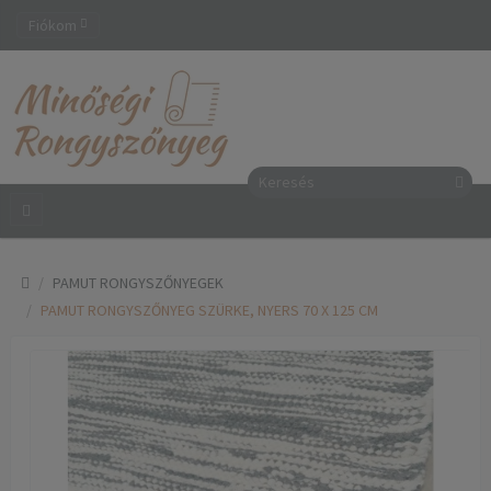
Fiókom
PAMUT RONGYSZŐNYEGEK
PAMUT RONGYSZŐNYEG SZÜRKE, NYERS 70 X 125 CM