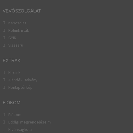
VEVŐSZOLGÁLAT
Kapcsolat
Rólunk írták
GYIK
Visszáru
EXTRÁK
Híreink
Ajándékutalvány
Honlaptérkép
FIÓKOM
Fiókom
Eddigi megrendeléseim
Kívánságlista