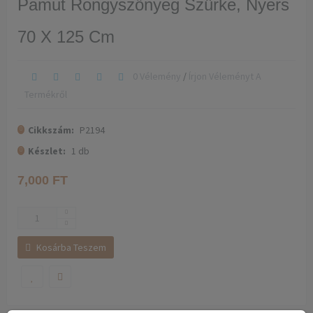
Pamut Rongyszőnyeg Szürke, Nyers
70 X 125 Cm
0 Vélemény
/
Írjon Véleményt A
Termékről
Cikkszám:
P2194
Készlet:
1
db
7,000 FT
Kosárba Teszem