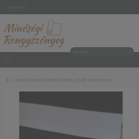
Fiókom
PAMUT RONGYSZŐNYEG FEKETE, FEHÉR 160 X 200 CM