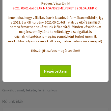
Leírás
Értékelések (0)
Kedves Vásárlóink!
2022. 09.01-től CSAK MAGÁNSZEMÉLYEKET SZOLGÁLUNK KI!
Szövés:
kézi szövésű
Ennek oka, hogy vállalkozásunk kisadózó formában működik, így
előírásai miatt
a 2022. évi XIII. törvény 2022.09.01-től hatályos
Anyag:
90% pamut, 10% polyester
nem származhat bevételünk kifizetőtől.
Minden vásárlónkat
Méret:
(sz/h): 160 x 200 cm
magánszemélyként kezelünk, így a szolgáltatás
díjának
kifizetése is magánszemélyként terheli (nem áll
Súly:
4 Kg
módunkban olyam számla kiállítása, melyen adószám szerepel).
Színek:
fekete, fehér
Köszönjük szíves megértésüket!
Minta:
csíkos
Jellemzők:
sűrű szövésű, vékony, erős tartású, jó nedvszívó
hatású, könnyen tisztítható
Megértettem
Tisztítás:
mosógépben 40 °C-on mosható
Címkék:
pamut
,
fekete
,
fehér
,
csíkos
Rólunk írták