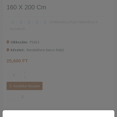
160 X 200 Cm
0 Vélemény
/
Írjon Véleményt A
Termékről
Cikkszám:
P1013
Készlet:
Rendelésre (nincs felár)
25,600 FT
Kosárba Teszem