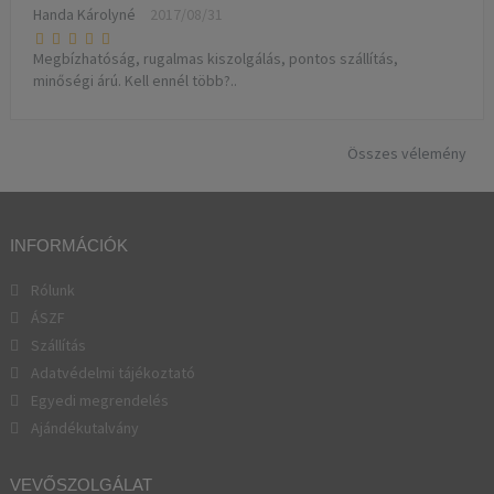
Handa Károlyné
2017/08/31
Megbízhatóság, rugalmas kiszolgálás, pontos szállítás,
minőségi árú. Kell ennél több?..
Összes vélemény
INFORMÁCIÓK
Rólunk
ÁSZF
Szállítás
Adatvédelmi tájékoztató
Egyedi megrendelés
Ajándékutalvány
VEVŐSZOLGÁLAT