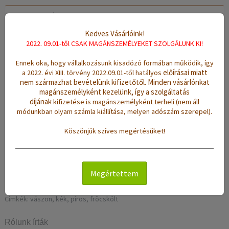
Leírás
Értékelések (0)
Kedves Vásárlóink!
2022. 09.01-től CSAK MAGÁNSZEMÉLYEKET SZOLGÁLUNK KI!
Szövés:
kézi szövésű
Anyag:
80% pamut, 20% polyester
Ennek oka, hogy vállalkozásunk kisadózó formában működik, így
előírásai miatt
a 2022. évi XIII. törvény 2022.09.01-től hatályos
Méret:
(sz/h): 70 x 150 cm
nem származhat bevételünk kifizetőtől.
Minden vásárlónkat
magánszemélyként kezelünk, így a szolgáltatás
Súly:
1.3 Kg
díjának
kifizetése is magánszemélyként terheli (nem áll
Színek:
kék, piros
módunkban olyam számla kiállítása, melyen adószám szerepel).
Minta:
fröcskölt
Köszönjük szíves megértésüket!
Jellemzők:
sűrű szövésű, vékony, erős tartású, jó
hőszigetelő- és nedvszívó hatású, könnyen tisztítható
Tisztítás:
mosógépben 40 °C-on mosható
Megértettem
Címkék:
vászon
,
kék
,
piros
,
fröcskölt
Rólunk írták