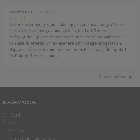
Horváth Edit
2017/12/22
Szépek a szőnyegek, ami talán egy kicsit zavar, hogy a 2 m-es
nyers színű szőnyegek anyaga más, mint a 1,5 m-es
szőnyegeké. Sprődebb nem olyan puha és színárnyalatban is
van kisebb eltérés. Ennek ellenére a minősége kifogástalan.
Nagyon szépen köszönöm és Kellemes Karácsonyi Ünnepeket
és Boldog Új évet kívánok...
Összes vélemény
INFORMÁCIÓK
Rólunk
ÁSZF
Szállítás
Adatvédelmi tájékoztató