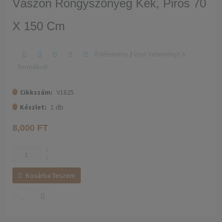
Vászon Rongyszőnyeg Kék, Piros 70
X 150 Cm
0 Vélemény
/
Írjon Véleményt A
Termékről
Cikkszám:
V1825
Készlet:
1
db
8,000 FT
Kosárba Teszem