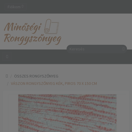
Fiókom
ÖSSZES RONGYSZŐNYEG
VÁSZON RONGYSZŐNYEG KÉK, PIROS 70 X 150 CM