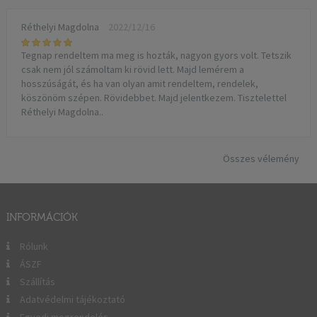
Réthelyi Magdolna
2022/12/16
Tegnap rendeltem ma meg is hozták, nagyon gyors volt. Tetszik
csak nem jól számoltam ki rövid lett. Majd lemérem a
hosszúságát, és ha van olyan amit rendeltem, rendelek,
köszönöm szépen. Rövidebbet. Majd jelentkezem. Tisztelettel
Réthelyi Magdolna..
Összes vélemény
INFORMÁCIÓK
Rólunk
ÁSZF
Szállítás
Adatvédelmi tájékoztató