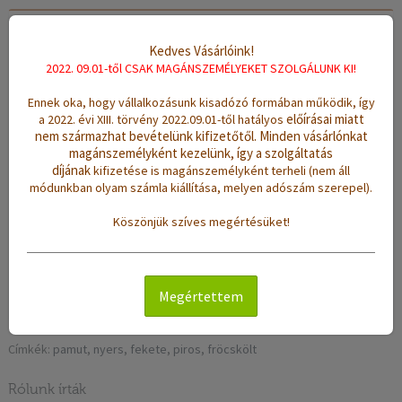
Leírás
Értékelések (0)
Kedves Vásárlóink!
2022. 09.01-től CSAK MAGÁNSZEMÉLYEKET SZOLGÁLUNK KI!
Szövés:
kézi szövésű
Ennek oka, hogy vállalkozásunk kisadózó formában működik, így
Anyag:
90% pamut, 10% polyester
előírásai miatt
a 2022. évi XIII. törvény 2022.09.01-től hatályos
Méret:
(sz/h): 75 x 135 cm
nem származhat bevételünk kifizetőtől.
Minden vásárlónkat
magánszemélyként kezelünk, így a szolgáltatás
Súly:
1,6 Kg
díjának
kifizetése is magánszemélyként terheli (nem áll
módunkban olyam számla kiállítása, melyen adószám szerepel).
Színek:
nyers, fekete, piros
Minta:
fröcskölt
Köszönjük szíves megértésüket!
Jellemzők:
sűrű szövésű, vékony, erős tartású, jó nedvszívó
hatású, könnyen tisztítható
Tisztítás:
mosógépben 40 °C-on mosható
Megértettem
Címkék:
pamut
,
nyers
,
fekete
,
piros
,
fröcskölt
Rólunk írták