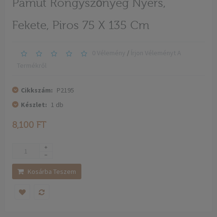
Pamut Rongyszőnyeg Nyers,
Fekete, Piros 75 X 135 Cm
0 Vélemény
/
Írjon Véleményt A
Termékről
Cikkszám:
P2195
Készlet:
1
db
8,100 FT
Kosárba Teszem