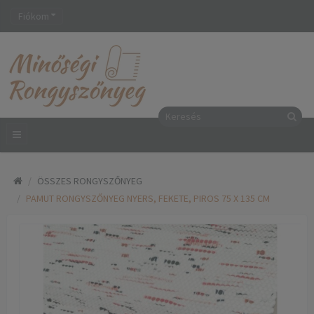
Fiókom
ÖSSZES RONGYSZŐNYEG
PAMUT RONGYSZŐNYEG NYERS, FEKETE, PIROS 75 X 135 CM