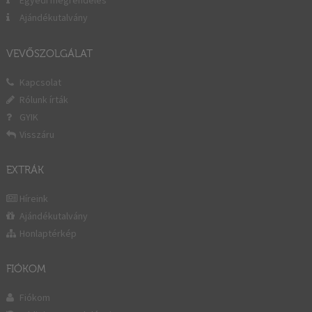
Egyedi megrendelés
Ajándékutalvány
VEVŐSZOLGÁLAT
Kapcsolat
Rólunk írták
GYIK
Visszáru
EXTRÁK
Híreink
Ajándékutalvány
Honlaptérkép
FIÓKOM
Fiókom