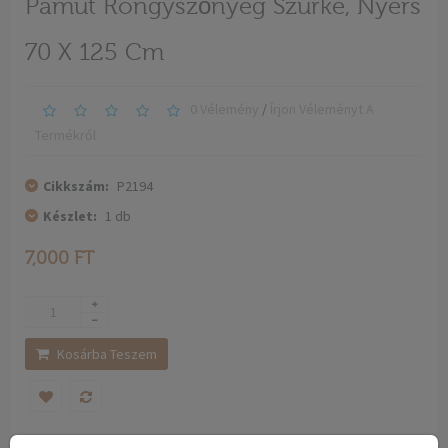
Pamut Rongyszőnyeg Szürke, Nyers
70 X 125 Cm
0 Vélemény
/
Írjon Véleményt A
Termékről
Cikkszám:
P2194
Készlet:
1
db
7,000 FT
Kosárba Teszem