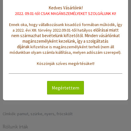
Kedves Vásárlóink!
Leírás
Értékelések (0)
2022. 09.01-től CSAK MAGÁNSZEMÉLYEKET SZOLGÁLUNK KI!
Ennek oka, hogy vállalkozásunk kisadózó formában működik, így
Szövés:
kézi szövésű
előírásai miatt
a 2022. évi XIII. törvény 2022.09.01-től hatályos
Anyag:
90% pamut, 10% polyester
nem származhat bevételünk kifizetőtől.
Minden vásárlónkat
magánszemélyként kezelünk, így a szolgáltatás
Méret:
(sz/h): 70 x 125 cm
díjának
kifizetése is magánszemélyként terheli (nem áll
módunkban olyam számla kiállítása, melyen adószám szerepel).
Súly:
1,5 Kg
Színek:
szürke, nyers
Köszönjük szíves megértésüket!
Minta:
fröcskölt
Jellemzők:
sűrű szövésű, vékony, erős tartású, jó nedvszívó
hatású, könnyen tisztítható
Megértettem
Tisztítás:
mosógépben 40 °C-on mosható
Címkék:
pamut
,
szürke
,
nyers
,
fröcskölt
Rólunk írták