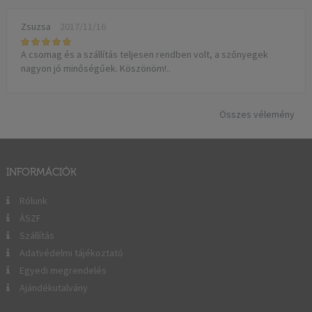
Zsuzsa
2017/11/16
A csomag és a szállítás teljesen rendben volt, a szőnyegek
nagyon jó minőségűek. Köszönöm!..
Összes vélemény
INFORMÁCIÓK
Rólunk
ÁSZF
Szállítás
Adatvédelmi tájékoztató
Egyedi megrendelés
Ajándékutalvány