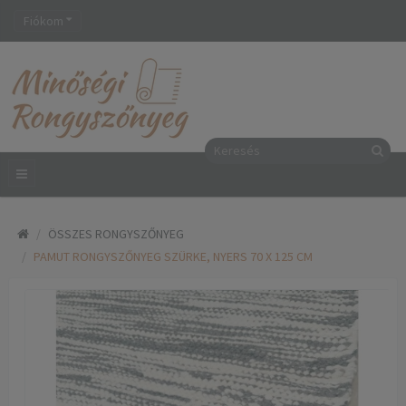
Fiókom
ÖSSZES RONGYSZŐNYEG
PAMUT RONGYSZŐNYEG SZÜRKE, NYERS 70 X 125 CM