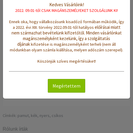
Kedves Vásárlóink!
Leírás
Értékelések (0)
2022. 09.01-től CSAK MAGÁNSZEMÉLYEKET SZOLGÁLUNK KI!
Ennek oka, hogy vállalkozásunk kisadózó formában működik, így
Szövés:
kézi szövésű
előírásai miatt
a 2022. évi XIII. törvény 2022.09.01-től hatályos
nem származhat bevételünk kifizetőtől.
Minden vásárlónkat
Anyag:
90% pamut, 10% polyester
magánszemélyként kezelünk, így a szolgáltatás
díjának
kifizetése is magánszemélyként terheli (nem áll
Méret:
(sz/h): 160 x 210 cm
módunkban olyam számla kiállítása, melyen adószám szerepel).
Súly:
4.2 Kg
Köszönjük szíves megértésüket!
Színek:
kék, nyers
Minta:
csíkos
Jellemzők:
sűrű szövésű, vékony, erős tartású, jó nedvszívó
Megértettem
hatású, könnyen tisztítható
Tisztítás:
mosógépben 40 °C-on mosható
Címkék:
pamut
,
kék
,
nyers
,
csíkos
Rólunk írták