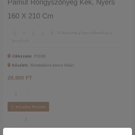
Pamut Rongyszőnyeg Kék, Nyers
160 X 210 Cm
0 Vélemény
/
Írjon Véleményt A
Termékről
Cikkszám:
P2100
Készlet:
Rendelésre (nincs felár)
26,900 FT
Kosárba Teszem