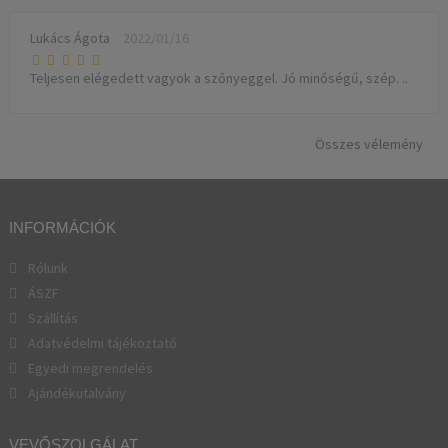
Lukács Ágota
2022/01/16
Teljesen elégedett vagyok a szőnyeggel. Jó minőségű, szép. ..
Összes vélemény
INFORMÁCIÓK
Rólunk
ÁSZF
Szállítás
Adatvédelmi tájékoztató
Egyedi megrendelés
Ajándékutalvány
VEVŐSZOLGÁLAT