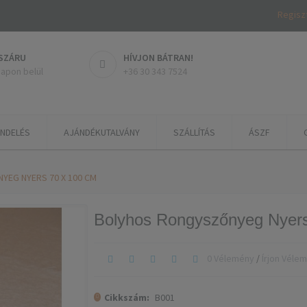
Regisz
SZÁRU
HÍVJON BÁTRAN!
napon belül
+36 30 343 7524
ENDELÉS
AJÁNDÉKUTALVÁNY
SZÁLLÍTÁS
ÁSZF
EG NYERS 70 X 100 CM
Bolyhos Rongyszőnyeg Nyer
0 Vélemény
/
Írjon Véle
Cikkszám:
B001