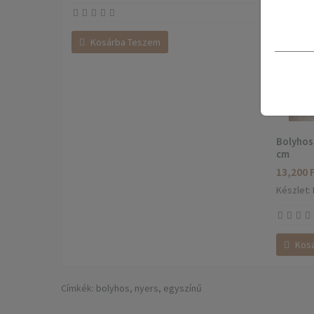
Kosárba Teszem
Bolyhos
cm
13,200 
Készlet: 
Kos
Címkék:
bolyhos
,
nyers
,
egyszínű