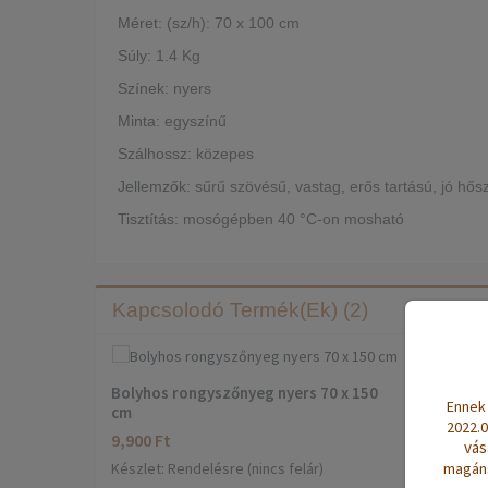
Méret:
(sz/h): 70 x 100 cm
Súly:
1.4 Kg
Színek:
nyers
Minta:
egyszínű
Szálhossz:
közepes
Jellemzők:
sűrű szövésű, vastag, erős tartású, jó hősz
Tisztítás:
mosógépben 40 °C-on mosható
Kapcsolodó Termék(ek) (2)
Bolyhos rongyszőnyeg nyers 70 x 150
Ennek 
cm
2022.0
9,900 Ft
vás
magáns
Készlet: Rendelésre (nincs felár)