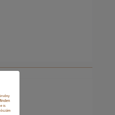
törvény
Minden
e is
adószám