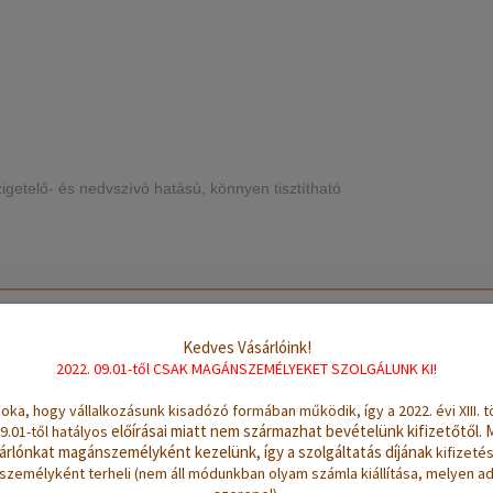
igetelő- és nedvszívó hatású, könnyen tisztítható
Kedves Vásárlóink!
2022. 09.01-től CSAK MAGÁNSZEMÉLYEKET SZOLGÁLUNK KI!
oka, hogy vállalkozásunk kisadózó formában működik, így a 2022. évi XIII. 
előírásai miatt nem származhat bevételünk kifizetőtől.
9.01-től hatályos
árlónkat magánszemélyként kezelünk, így a szolgáltatás díjának
kifizetés
zemélyként terheli (nem áll módunkban olyam számla kiállítása, melyen 