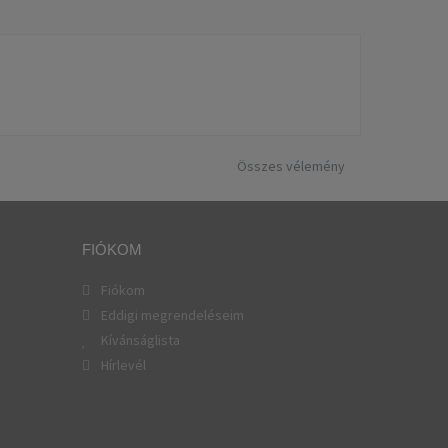
Összes vélemény
FIÓKOM
Fiókom
Eddigi megrendeléseim
Kívánságlista
Hírlevél