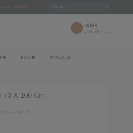
tráció
|
Belépés
KOSÁR
0 termék - 0 Ft
GYIK
RÓLUNK
KAPCSOLAT
s 70 X 100 Cm
ményt A Termékről