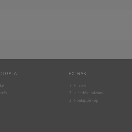
OLGÁLAT
EXTRÁK
lat
Híreink
írták
Ajándékutalvány
Honlaptérkép
u