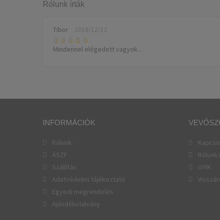
Rólunk írták
Tibor
2018/12/12
Mindennel elégedett vagyok...
INFORMÁCIÓK
VEVŐSZ
Rólunk
Kapcso
ÁSZF
Rólunk 
Szállítás
GYIK
Adatvédelmi tájékoztató
Visszár
Egyedi megrendelés
Ajándékutalvány