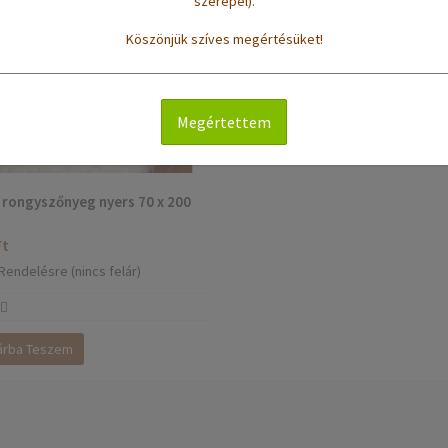
szerepel).
Köszönjük szíves megértésüket!
Megértettem
 rongyszőnyeg nyers 70 x 200
Ft
Rendelésre (nincs felár)
árba Teszem